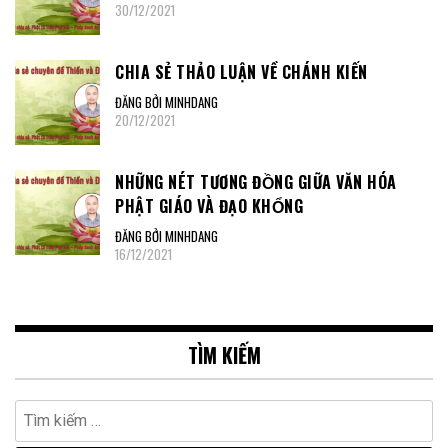
30/12/2021
CHIA SẺ THẢO LUẬN VỀ CHÁNH KIẾN
ĐĂNG BỞI MINHDANG
20/12/2021
NHỮNG NÉT TƯƠNG ĐỒNG GIỮA VĂN HÓA
PHẬT GIÁO VÀ ĐẠO KHỔNG
ĐĂNG BỞI MINHDANG
16/12/2021
TÌM KIẾM
Tìm
kiếm