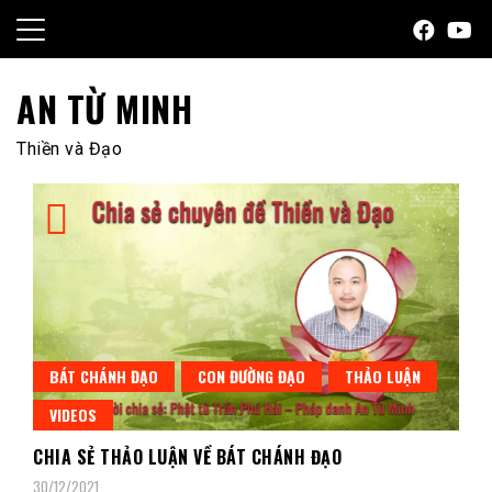
Skip
to
content
AN TỪ MINH
Thiền và Đạo
BÁT CHÁNH ĐẠO
CON ĐƯỜNG ĐẠO
THẢO LUẬN
VIDEOS
CHIA SẺ THẢO LUẬN VỀ BÁT CHÁNH ĐẠO
30/12/2021