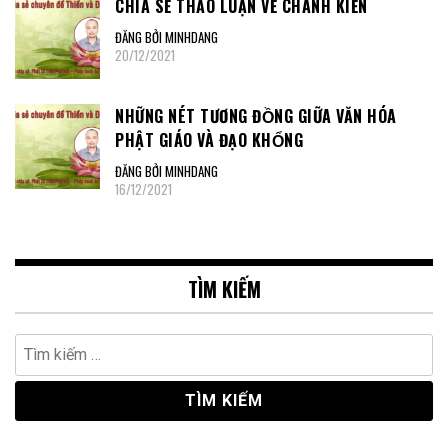
CHIA SẺ THẢO LUẬN VỀ CHÁNH KIẾN
ĐĂNG BỞI MINHDANG
20/12/2021
NHỮNG NÉT TƯƠNG ĐỒNG GIỮA VĂN HÓA
PHẬT GIÁO VÀ ĐẠO KHỔNG
ĐĂNG BỞI MINHDANG
16/12/2021
TÌM KIẾM
Tìm
kiếm
cho: