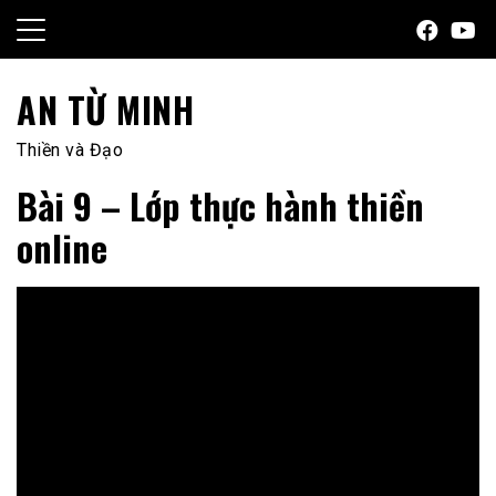
Skip
to
content
AN TỪ MINH
Thiền và Đạo
Bài 9 – Lớp thực hành thiền
online