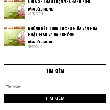
CHIA SẺ THẢO LUẬN VỀ CHÁNH KIẾN
ĐĂNG BỞI MINHDANG
20/12/2021
NHỮNG NÉT TƯƠNG ĐỒNG GIỮA VĂN HÓA
PHẬT GIÁO VÀ ĐẠO KHỔNG
ĐĂNG BỞI MINHDANG
16/12/2021
TÌM KIẾM
Tìm
kiếm
cho: