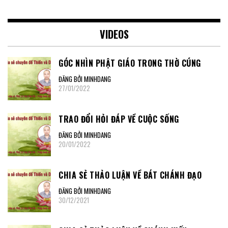
VIDEOS
GÓC NHÌN PHẬT GIÁO TRONG THỜ CÚNG
ĐĂNG BỞI MINHDANG
27/01/2022
TRAO ĐỔI HỎI ĐÁP VỀ CUỘC SỐNG
ĐĂNG BỞI MINHDANG
20/01/2022
CHIA SẺ THẢO LUẬN VỀ BÁT CHÁNH ĐẠO
ĐĂNG BỞI MINHDANG
30/12/2021