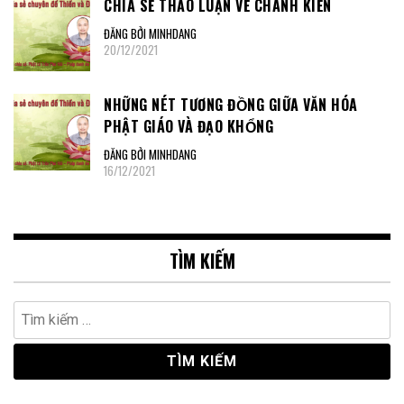
CHIA SẺ THẢO LUẬN VỀ CHÁNH KIẾN
ĐĂNG BỞI MINHDANG
20/12/2021
NHỮNG NÉT TƯƠNG ĐỒNG GIỮA VĂN HÓA
PHẬT GIÁO VÀ ĐẠO KHỔNG
ĐĂNG BỞI MINHDANG
16/12/2021
TÌM KIẾM
Tìm
kiếm
cho: