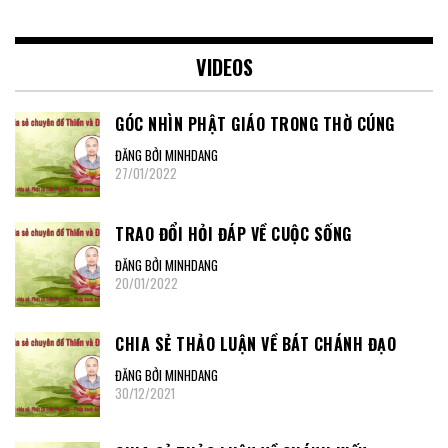
VIDEOS
GÓC NHÌN PHẬT GIÁO TRONG THỜ CÚNG
ĐĂNG BỞI MINHDANG
27/01/2022
TRAO ĐỔI HỎI ĐÁP VỀ CUỘC SỐNG
ĐĂNG BỞI MINHDANG
20/01/2022
CHIA SẺ THẢO LUẬN VỀ BÁT CHÁNH ĐẠO
ĐĂNG BỞI MINHDANG
30/12/2021