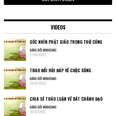
VIDEOS
GÓC NHÌN PHẬT GIÁO TRONG THỜ CÚNG
ĐĂNG BỞI MINHDANG
27/01/2022
TRAO ĐỔI HỎI ĐÁP VỀ CUỘC SỐNG
ĐĂNG BỞI MINHDANG
20/01/2022
CHIA SẺ THẢO LUẬN VỀ BÁT CHÁNH ĐẠO
ĐĂNG BỞI MINHDANG
30/12/2021