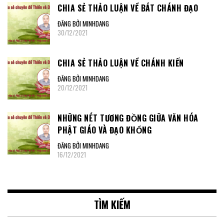
CHIA SẺ THẢO LUẬN VỀ BÁT CHÁNH ĐẠO
ĐĂNG BỞI MINHDANG
30/12/2021
CHIA SẺ THẢO LUẬN VỀ CHÁNH KIẾN
ĐĂNG BỞI MINHDANG
20/12/2021
NHỮNG NÉT TƯƠNG ĐỒNG GIỮA VĂN HÓA
PHẬT GIÁO VÀ ĐẠO KHỔNG
ĐĂNG BỞI MINHDANG
16/12/2021
TÌM KIẾM