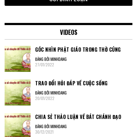
VIDEOS
GÓC NHÌN PHẬT GIÁO TRONG THỜ CÚNG
ĐĂNG BỞI MINHDANG
27/01/2022
TRAO ĐỔI HỎI ĐÁP VỀ CUỘC SỐNG
ĐĂNG BỞI MINHDANG
20/01/2022
CHIA SẺ THẢO LUẬN VỀ BÁT CHÁNH ĐẠO
ĐĂNG BỞI MINHDANG
30/12/2021