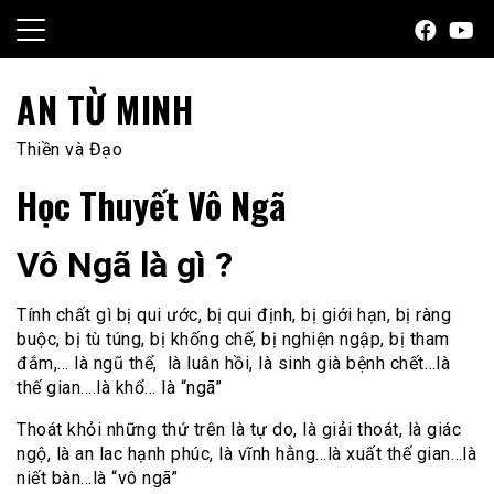
Skip
to
content
AN TỪ MINH
Thiền và Đạo
Học Thuyết Vô Ngã
Vô Ngã là gì ?
Tính chất gì bị qui ước, bị qui định, bị giới hạn, bị ràng
buộc, bị tù túng, bị khống chế, bị nghiện ngập, bị tham
đắm,… là ngũ thể, là luân hồi, là sinh già bệnh chết…là
thế gian….là khổ… là “ngã”
Thoát khỏi những thứ trên là tự do, là giải thoát, là giác
ngộ, là an lac hạnh phúc, là vĩnh hằng…là xuất thế gian…là
niết bàn…là “vô ngã”